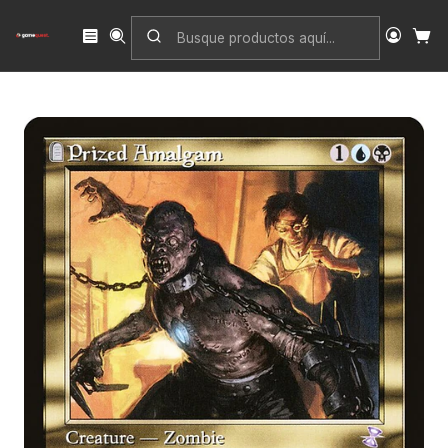
Inicio
Singles
Magic: The Gathering
Edición
Time Spiral Remastered
Prized Amalgam (Retro Frame) | Inglés | NM | TSR