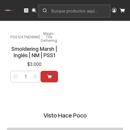
Inicio
Singles
Magic: The Gathering
Edición
BFZ Standard Series
Magic:
PSS1247NENNM
|
The
Gathering
Nuevo
Smoldering Marsh |
Inglés | NM | PSS1
$3.000
Cantidad
Visto Hace Poco