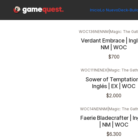
Inicio
Singles
Magic: The Gathering
Edición
Wilds of Eldr
Inicio
Lo Nuevo
Deck-Buil
WOC136NENNM
|
Magic: The Gat
Verdant Embrace | Ingl
NM | WOC
$700
WOC111NENEX
|
Magic: The Gath
Sower of Temptation
Inglés | EX | WOC
$2.000
WOC14NENNM
|
Magic: The Gath
Faerie Bladecrafter | In
| NM | WOC
$6.300