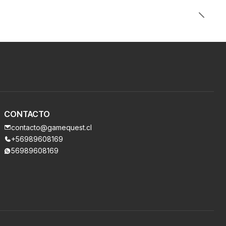
CONTACTO
contacto@gamequest.cl
+56989608169
56989608169