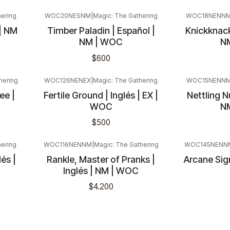
hering
WOC20NESNM
|
Magic: The Gathering
WOC18NENN
 | NM
Timber Paladin | Español |
Knickknack
NM | WOC
N
$600
hering
WOC126NENEX
|
Magic: The Gathering
WOC15NENN
ee |
Fertile Ground | Inglés | EX |
Nettling N
WOC
N
$500
ering
WOC116NENNM
|
Magic: The Gathering
WOC145NENN
és |
Rankle, Master of Pranks |
Arcane Sign
Nuevo
Nuevo
Inglés | NM | WOC
$4.200