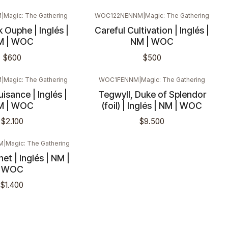
M
|
Magic: The Gathering
WOC122NENNM
|
Magic: The Gathering
 Ouphe | Inglés |
Careful Cultivation | Inglés |
M | WOC
NM | WOC
$600
$500
M
|
Magic: The Gathering
WOC1FENNM
|
Magic: The Gathering
uisance | Inglés |
Tegwyll, Duke of Splendor
M | WOC
(foil) | Inglés | NM | WOC
$2.100
$9.500
M
|
Magic: The Gathering
et | Inglés | NM |
WOC
$1.400