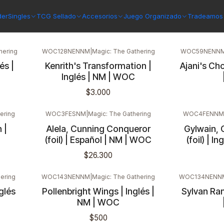
aine Commander
der
Singles
TCG Sellado
Accesorios
Juego Organizado
Tradeamos 
hering
WOC128NENNM
|
Magic: The Gathering
WOC59NENN
és |
Kenrith's Transformation |
Ajani's Cho
Inglés | NM | WOC
$3.000
ering
WOC3FESNM
|
Magic: The Gathering
WOC4FENNM
 |
Alela, Cunning Conqueror
Gylwain, 
(foil) | Español | NM | WOC
(foil) | 
$26.300
ering
WOC143NENNM
|
Magic: The Gathering
WOC134NENN
glés
Pollenbright Wings | Inglés |
Sylvan Ran
NM | WOC
$500