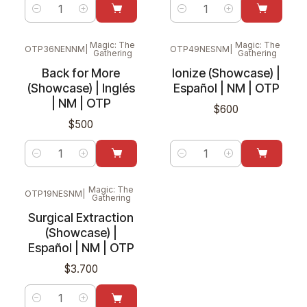
Cantidad
Cantidad
Magic: The
Magic: The
OTP36NENNM
|
OTP49NESNM
|
Gathering
Gathering
Back for More
Ionize (Showcase) |
(Showcase) | Inglés
Español | NM | OTP
| NM | OTP
$600
$500
Cantidad
Cantidad
Magic: The
OTP19NESNM
|
Gathering
Nuevo
Surgical Extraction
(Showcase) |
Español | NM | OTP
$3.700
Cantidad