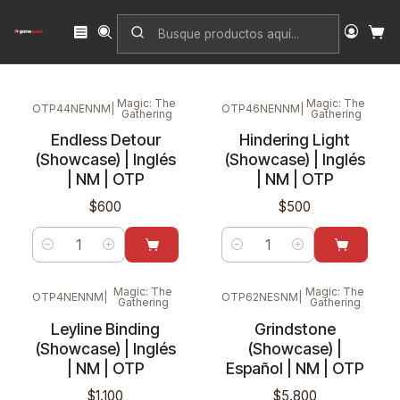
Inicio
Singles
Magic: The Gathering
Edición
Breaking News
Magic: The
Magic: The
OTP44NENNM
|
OTP46NENNM
|
Gathering
Gathering
Endless Detour
Hindering Light
(Showcase) | Inglés
(Showcase) | Inglés
| NM | OTP
| NM | OTP
$600
$500
Cantidad
Cantidad
Magic: The
Magic: The
OTP4NENNM
|
OTP62NESNM
|
Gathering
Gathering
Leyline Binding
Grindstone
(Showcase) | Inglés
(Showcase) |
| NM | OTP
Español | NM | OTP
$1.100
$5.800