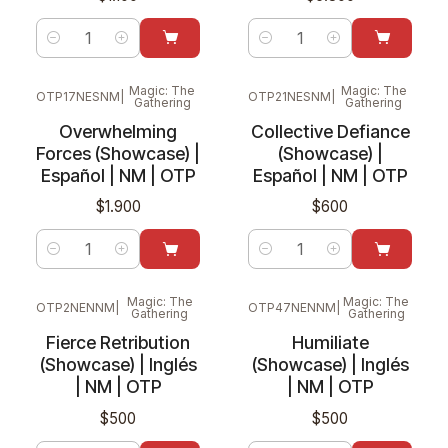
Cantidad
Cantidad
Magic: The
Magic: The
OTP17NESNM
|
OTP21NESNM
|
Gathering
Gathering
Overwhelming
Collective Defiance
Forces (Showcase) |
(Showcase) |
Español | NM | OTP
Español | NM | OTP
$1.900
$600
Cantidad
Cantidad
Magic: The
Magic: The
OTP2NENNM
|
OTP47NENNM
|
Gathering
Gathering
Fierce Retribution
Humiliate
(Showcase) | Inglés
(Showcase) | Inglés
| NM | OTP
| NM | OTP
$500
$500