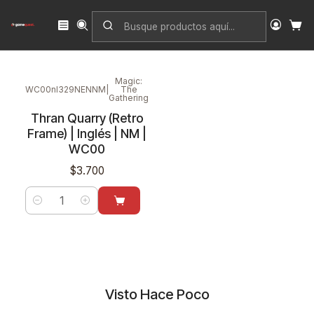
Inicio
Singles
Magic: The Gathering
Edición
World Championship Decks 2000
Magic:
WC00nl329NENNM
|
The
Gathering
Thran Quarry (Retro
Frame) | Inglés | NM |
WC00
$3.700
Cantidad
Visto Hace Poco