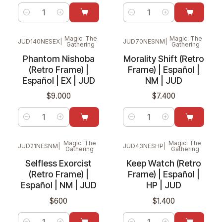
Cantidad
Cantidad
Magic: The
Magic: The
JUD140NESEX
|
JUD70NESNM
|
Gathering
Gathering
Phantom Nishoba
Morality Shift (Retro
(Retro Frame) |
Frame) | Español |
Español | EX | JUD
NM | JUD
$9.000
$7.400
Cantidad
Cantidad
Magic: The
Magic: The
JUD21NESNM
|
JUD43NESHP
|
Gathering
Gathering
Selfless Exorcist
Keep Watch (Retro
(Retro Frame) |
Frame) | Español |
Español | NM | JUD
HP | JUD
$600
$1.400