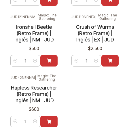
Cantidad
Cantidad
Magic: The
Magic: The
JUD121NENNM
|
JUD110NENEX
|
Gathering
Gathering
Ironshell Beetle
Crush of Wurms
(Retro Frame) |
(Retro Frame) |
Inglés | NM | JUD
Inglés | EX | JUD
$500
$2.500
Cantidad
Cantidad
Magic: The
JUD42NENNM
|
Gathering
Hapless Researcher
(Retro Frame) |
Inglés | NM | JUD
$600
Cantidad