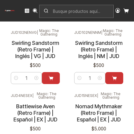
Inicio
Singles
Magic: The Gathering
Edición
Judgment
Magic: The
Magic: The
JUD102NENVG
|
JUD102NENNM
|
Gathering
Gathering
Swirling Sandstorm
Swirling Sandstorm
(Retro Frame) |
(Retro Frame) |
Inglés | VG | JUD
Inglés | NM | JUD
$500
$500
Cantidad
Cantidad
Magic: The
Magic: The
JUD4NESEX
|
JUD15NESEX
|
Gathering
Gathering
Battlewise Aven
Nomad Mythmaker
(Retro Frame) |
(Retro Frame) |
Español | EX | JUD
Español | EX | JUD
$500
$5.000