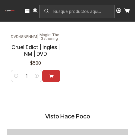
Inicio
Singles
Magic: The Gathering
Edición
Duel Decks Anthology: Divine vs. Demonic
Magic: The
DVD48NENNM
|
Gathering
Cruel Edict | Inglés |
NM | DVD
$500
Cantidad
Visto Hace Poco