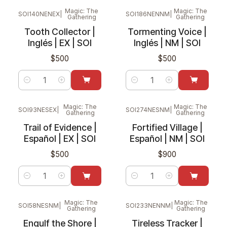
Magic: The
Magic: The
SOI140NENEX
|
SOI186NENNM
|
Gathering
Gathering
Tooth Collector |
Tormenting Voice |
Inglés | EX | SOI
Inglés | NM | SOI
$500
$500
Cantidad
Cantidad
Magic: The
Magic: The
SOI93NESEX
|
SOI274NESNM
|
Gathering
Gathering
Trail of Evidence |
Fortified Village |
Español | EX | SOI
Español | NM | SOI
$500
$900
Cantidad
Cantidad
Magic: The
Magic: The
SOI58NESNM
|
SOI233NENNM
|
Gathering
Gathering
Engulf the Shore |
Tireless Tracker |