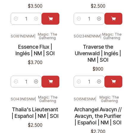
$3.500
$2.500
Cantidad
Cantidad
Magic: The
Magic: The
SOI61NENNM
|
SOI234NENNM
|
Gathering
Gathering
Essence Flux |
Traverse the
Inglés | NM | SOI
Ulvenwald | Inglés |
NM | SOI
$3.700
$900
Cantidad
Cantidad
Magic: The
Magic: The
SOI43NESNM
|
SOI5NESNM
|
Gathering
Gathering
Thalia's Lieutenant
Archangel Avacyn //
| Español | NM | SOI
Avacyn, the Purifier
| Español | NM | SOI
$2.500
$2.700