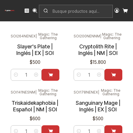
Inicio
Singles
Magic: The Gathering
Edición
Shadows over Innistrad
Magic: The
Magic: The
SOI264NENEX
|
SOI200NENNM
|
Gathering
Gathering
Slayer's Plate |
Cryptolith Rite |
Inglés | EX | SOI
Inglés | NM | SOI
$500
$15.800
Cantidad
Cantidad
Magic: The
Magic: The
SOI141NESNM
|
SOI178NENEX
|
Gathering
Gathering
Triskaidekaphobia |
Sanguinary Mage |
Español | NM | SOI
Inglés | EX | SOI
$600
$500