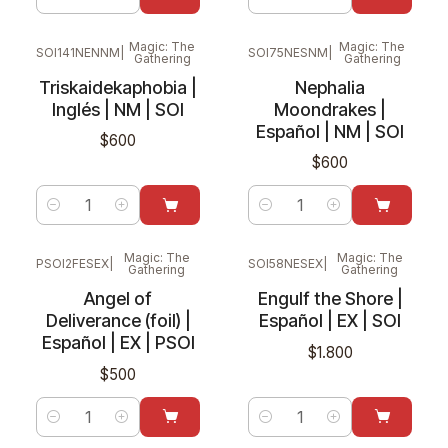
Cantidad
Cantidad
Magic: The
Magic: The
SOI141NENNM
|
SOI75NESNM
|
Gathering
Gathering
Triskaidekaphobia |
Nephalia
Inglés | NM | SOI
Moondrakes |
Español | NM | SOI
$600
$600
Cantidad
Cantidad
Magic: The
Magic: The
PSOI2FESEX
|
SOI58NESEX
|
Gathering
Gathering
Angel of
Engulf the Shore |
Deliverance (foil) |
Español | EX | SOI
Español | EX | PSOI
$1.800
$500
Cantidad
Cantidad