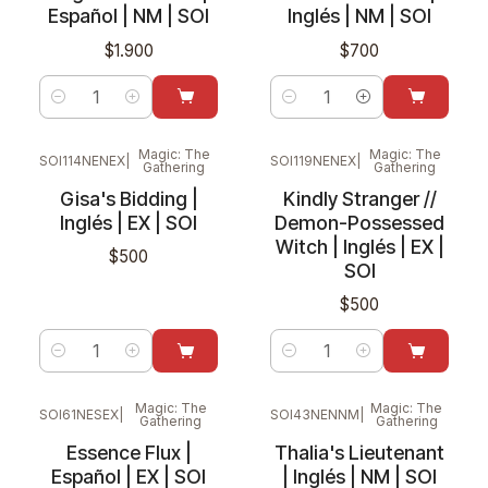
Español | NM | SOI
Inglés | NM | SOI
$1.900
$700
Cantidad
Cantidad
Magic: The
Magic: The
SOI114NENEX
|
SOI119NENEX
|
Gathering
Gathering
Gisa's Bidding |
Kindly Stranger //
Inglés | EX | SOI
Demon-Possessed
Witch | Inglés | EX |
$500
SOI
$500
Cantidad
Cantidad
Magic: The
Magic: The
SOI61NESEX
|
SOI43NENNM
|
Gathering
Gathering
Essence Flux |
Thalia's Lieutenant
Español | EX | SOI
| Inglés | NM | SOI