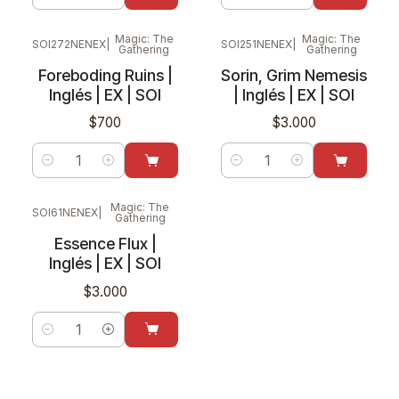
Cantidad
Cantidad
Magic: The
Magic: The
SOI272NENEX
|
SOI251NENEX
|
Gathering
Gathering
Nuevo
Nuevo
Foreboding Ruins |
Sorin, Grim Nemesis
Inglés | EX | SOI
| Inglés | EX | SOI
$700
$3.000
Cantidad
Cantidad
Magic: The
SOI61NENEX
|
Gathering
Nuevo
Essence Flux |
Inglés | EX | SOI
$3.000
Cantidad