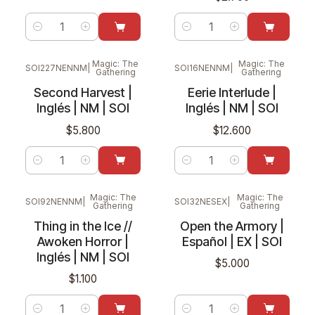
Cantidad
Cantidad
Magic: The
Magic: The
SOI227NENNM
|
SOI16NENNM
|
Gathering
Gathering
Second Harvest |
Eerie Interlude |
Inglés | NM | SOI
Inglés | NM | SOI
$5.800
$12.600
Cantidad
Cantidad
Magic: The
Magic: The
SOI92NENNM
|
SOI32NESEX
|
Gathering
Gathering
Nuevo
Nuevo
Thing in the Ice //
Open the Armory |
Awoken Horror |
Español | EX | SOI
Inglés | NM | SOI
$5.000
$1.100