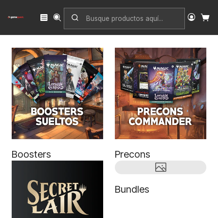
Inicio
TCG Sellado
Magic: The Gathering
Boosters
Precons
Bundles