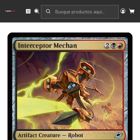
Inicio
Singles
Magic: The Gathering
Edición
Edge of Eternities
Interceptor Mechan | Inglés | NM | EOE