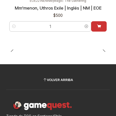
EOE221NENNM
|
Magic: The Gathering
Mm'menon, Uthros Exile | Inglés | NM | EOE
$500
Cantidad
VOLVER ARRIBA