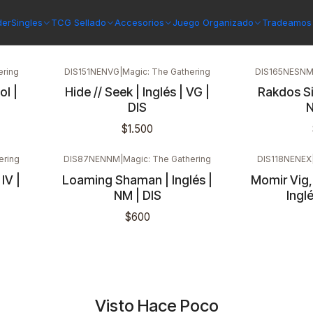
der
Singles
TCG Sellado
Accesorios
Juego Organizado
Tradeamos 
ering
DIS151NENVG
|
Magic: The Gathering
DIS165NESN
l |
Hide // Seek | Inglés | VG |
Rakdos Si
DIS
N
$1.500
ering
DIS87NENNM
|
Magic: The Gathering
DIS118NENEX
IV |
Loaming Shaman | Inglés |
Momir Vig, 
Nuevo
NM | DIS
Inglé
$600
Visto Hace Poco