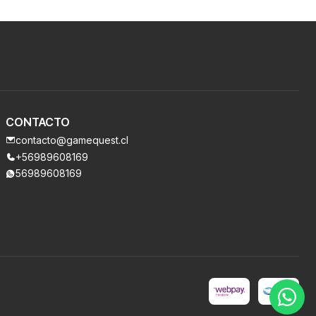
CONTACTO
contacto@gamequest.cl
+56989608169
56989608169