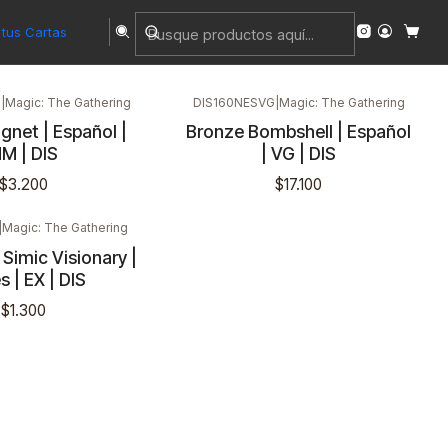
tus Cartas
M
|
Magic: The Gathering
DIS160NESVG
|
Magic: The Gathering
gnet | Español |
Bronze Bombshell | Español
M | DIS
| VG | DIS
$3.200
$17.100
|
Magic: The Gathering
Simic Visionary |
s | EX | DIS
$1.300