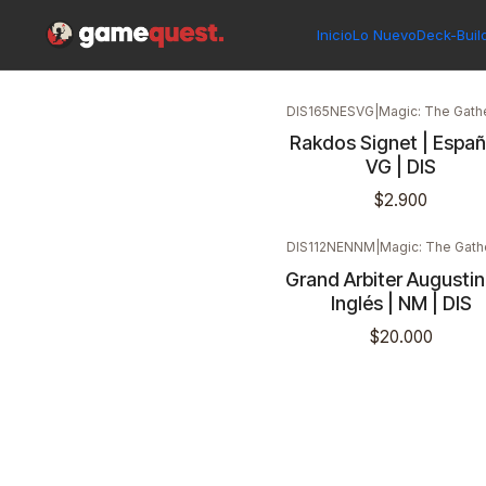
Inicio
Singles
Magic: The Gathering
Edición
Dissension
Inicio
Lo Nuevo
Deck-Buil
DIS165NESVG
|
Magic: The Gath
Rakdos Signet | Españo
VG | DIS
$2.900
DIS112NENNM
|
Magic: The Gath
Grand Arbiter Augustin 
Inglés | NM | DIS
$20.000