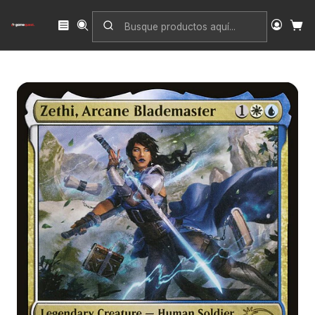
Inicio
Singles
Magic: The Gathering
Edición
Universes Within
Zethi, Arcane Blademaster | Inglés | NM | SLX