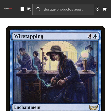
Inicio
Singles
Magic: The Gathering
Edición
Streets of New Capenna
Wiretapping | Inglés | EX | SNC