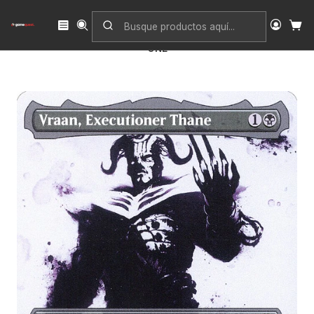
Inicio
Singles
Magic: The Gathering
Edición
Phyrexia: All Will Be One
Vraan, Executioner Thane (Showcase) | Español | NM |
ONE