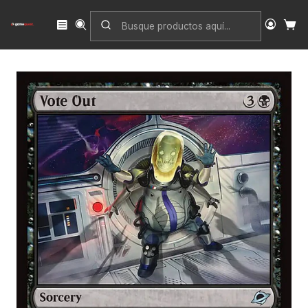
Inicio
Singles
Magic: The Gathering
Edición
Edge of Eternities
Vote Out (foil) | Inglés | NM | EOE