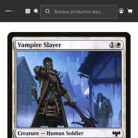
Inicio
Singles
Magic: The Gathering
Edición
Innistrad: Crimson Vow
Vampire Slayer | Inglés | NM | VOW