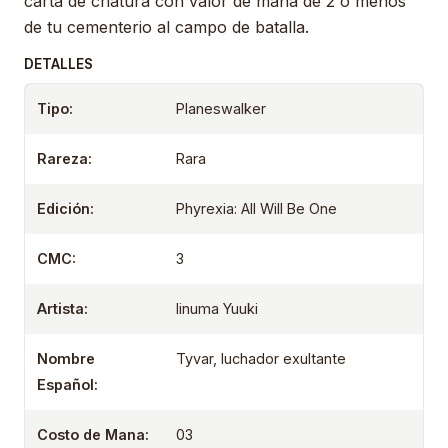
carta de criatura con valor de maná de 2 o menos
de tu cementerio al campo de batalla.
DETALLES
Tipo:
Planeswalker
Rareza:
Rara
Edición:
Phyrexia: All Will Be One
CMC:
3
Artista:
Iinuma Yuuki
Nombre
Tyvar, luchador exultante
Español:
Costo de Mana:
03