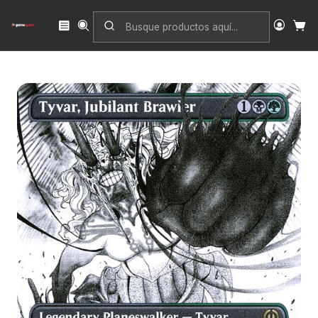
Inicio
Singles
Magic: The Gathering
Edición
Phyrexia: All Will Be One
Tyvar, Jubilant Brawler (Showcase) | Inglés | EX | ONE