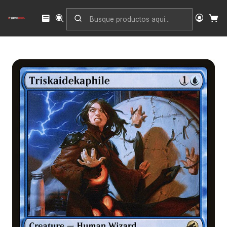
Inicio
Singles
Magic: The Gathering
Edición
Innistrad: Midnight Hunt
Triskaidekaphile (foil) | Inglés | EX | MID