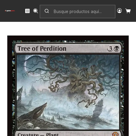
Inicio
Singles
Magic: The Gathering
Edición
Lorwyn Eclipsed Commander
Tree of Perdition | Inglés | NM | ECC