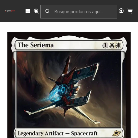
Inicio
Singles
Magic: The Gathering
Edición
Edge of Eternities
The Seriema | Español | NM | EOE