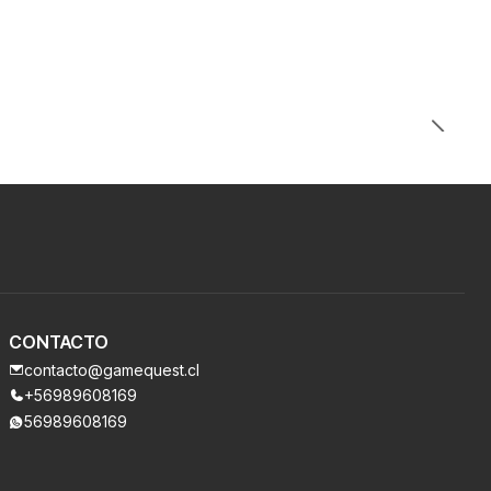
CONTACTO
contacto@gamequest.cl
+56989608169
56989608169