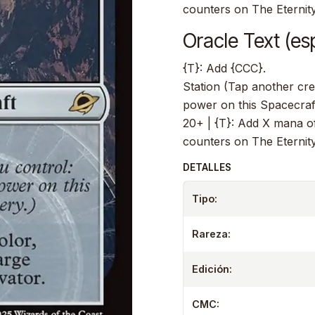
counters on The Eternity
Oracle Text (es
{T}: Add {CCC}.
Station (Tap another cre
power on this Spacecraft
20+ | {T}: Add X mana o
counters on The Eternity
DETALLES
Tipo:
Rareza:
Edición:
CMC: