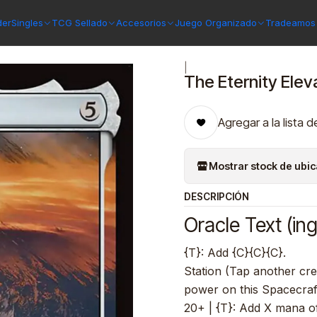
es
The Eternity Elevator (foil) | Español | NM | EOE
der
Singles
TCG Sellado
Accesorios
Juego Organizado
Tradeamos 
|
The Eternity Eleva
Agregar a la lista d
Mostrar stock de ubi
DESCRIPCIÓN
Oracle Text (ing
{T}: Add {C}{C}{C}.
Station (Tap another cre
power on this Spacecraft
20+ | {T}: Add X mana o