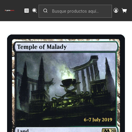
Inicio
Singles
Magic: The Gathering
Edición
Core Set 2020
Temple of Malady (Launch foil) | Español | NM | PM20