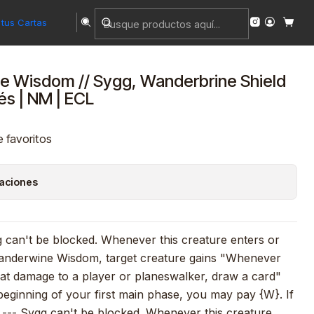
ess) | Inglés | NM | ECL
tus Cartas
 Wisdom // Sygg, Wanderbrine Shield
lés | NM | ECL
e favoritos
caciones
g can't be blocked. Whenever this creature enters or
Wanderwine Wisdom, target creature gains "Whenever
bat damage to a player or planeswalker, draw a card"
 beginning of your first main phase, you may pay {W}. If
 --- Sygg can't be blocked. Whenever this creature