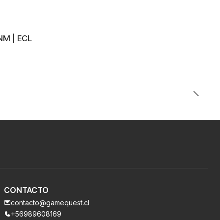
NM | ECL
CONTACTO
contacto@gamequest.cl
+56989608169