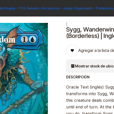
d
Sygg, Wanderwine Wisdom // Sygg, Wanderbrine Shield (Borderl
der
Singles
TCG Sellado
Accesorios
Juego Organizado
Tradeamos 
|
Sygg, Wanderwine
(Borderless) | Ing
Agregar a la lista d
Mostrar stock de ubi
DESCRIPCIÓN
Oracle Text (inglés) Syg
transforms into Sygg, 
this creature deals com
until end of turn. At the
you do, transform Sygg.