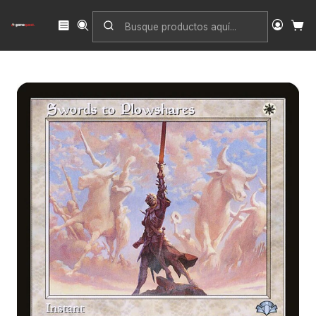
Inicio
Singles
Magic: The Gathering
Edición
Dominaria Remastered
Swords to Plowshares (Retro Frame) | Inglés | EX | DMR