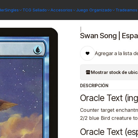
ong | Español | NM | THS
der
Singles
TCG Sellado
Accesorios
Juego Organizado
Tradeamos 
|
Swan Song | Espa
Agregar a la lista d
Mostrar stock de ubi
DESCRIPCIÓN
Oracle Text (ing
Counter target enchantmen
2/2 blue Bird creature to
Oracle Text (es