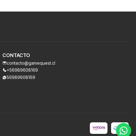
CONTACTO
contacto@gamequest.cl
+56989608169
56989608169