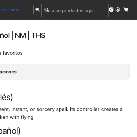
tus Cartas
ñol | NM | THS
e favoritos
caciones
lés)
t, instant, or sorcery spell. Its controller creates a
ken with flying.
pañol)