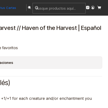
NM | MH3
tus Cartas
arvest // Haven of the Harvest | Español
e favoritos
caciones
lés)
 +1/+1 for each creature and/or enchantment you