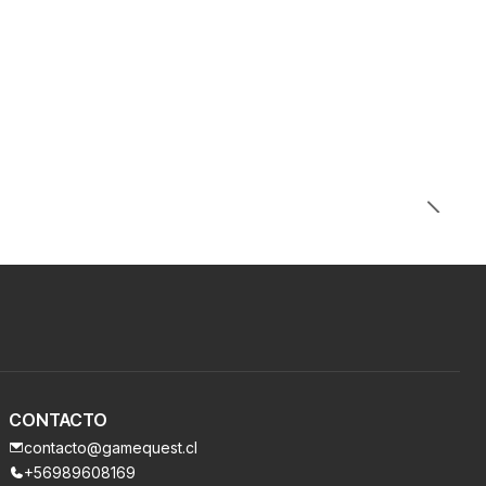
CONTACTO
contacto@gamequest.cl
+56989608169