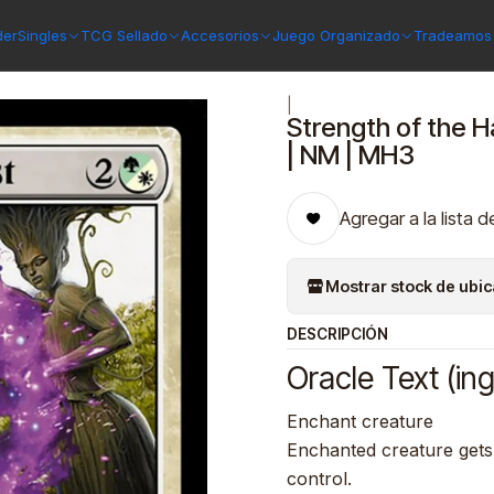
s 3
Strength of the Harvest // Haven of the Harvest | Español | 
der
Singles
TCG Sellado
Accesorios
Juego Organizado
Tradeamos 
|
Strength of the H
| NM | MH3
Agregar a la lista d
Mostrar stock de ubi
DESCRIPCIÓN
Oracle Text (ing
Enchant creature
Enchanted creature gets
control.