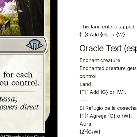
This land enters tapped.
{T}: Add {G} or {W}.
Oracle Text (es
Enchant creature
Enchanted creature gets
control.
Land
{T}: Add {G} or {W}.
---
El Refugio de la cosecha
{T}: Agrega {G} o {W}.
Aura
{2}{G/W}