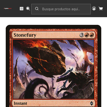
Inicio
Singles
Magic: The Gathering
Edición
Battle for Zendikar
Stonefury | Inglés | EX | BFZ