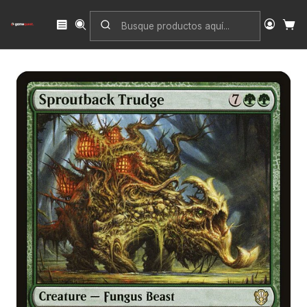
Inicio
Singles
Magic: The Gathering
Edición
Commander 2021
Sproutback Trudge | Inglés | NM | C21