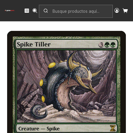
Inicio
Singles
Magic: The Gathering
Edición
Time Spiral
Spike Tiller (foil) | Español | VG | TSP