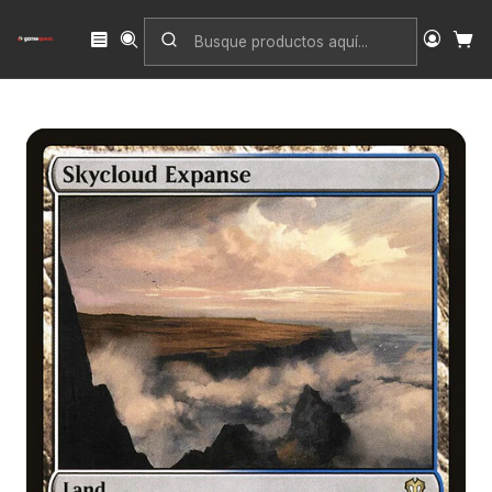
Inicio
Singles
Magic: The Gathering
Edición
Crimson Vow Commander
Skycloud Expanse | Español | NM | VOC