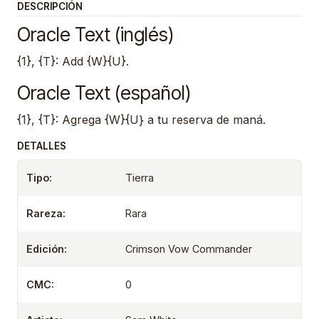
DESCRIPCIÓN
Oracle Text (inglés)
{1}, {T}: Add {W}{U}.
Oracle Text (español)
{1}, {T}: Agrega {W}{U} a tu reserva de maná.
DETALLES
Tipo:
Tierra
Rareza:
Rara
Edición:
Crimson Vow Commander
CMC:
0