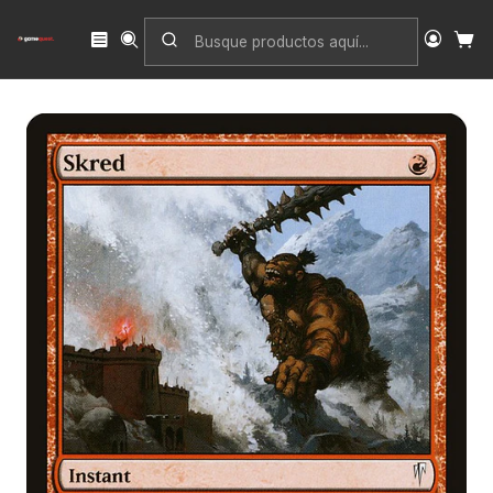
Inicio
Singles
Magic: The Gathering
Edición
Coldsnap
Skred | Inglés | NM | CSP