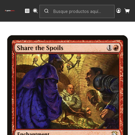
Inicio
Singles
Magic: The Gathering
Edición
Forgotten Realms Commander
Share the Spoils | Inglés | NM | AFC