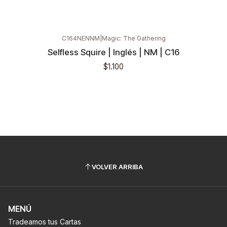
C164NENNM
|
Magic: The Gathering
Selfless Squire | Inglés | NM | C16
$1.100
VOLVER ARRIBA
MENÚ
Tradeamos tus Cartas