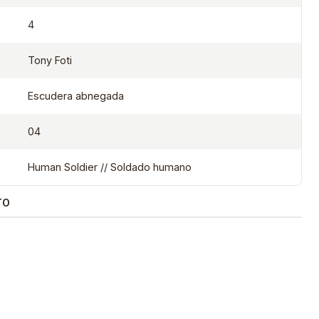
4
Tony Foti
Escudera abnegada
04
Human Soldier // Soldado humano
TO