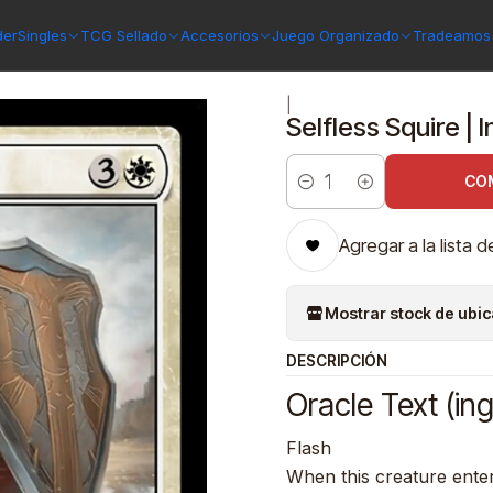
lov Manor Commander
Selfless Squire | Inglés | NM | MKC
der
Singles
TCG Sellado
Accesorios
Juego Organizado
Tradeamos 
|
Selfless Squire | 
CO
Cantidad
Agregar a la lista d
Mostrar stock de ubi
DESCRIPCIÓN
Oracle Text (ing
Flash
When this creature enter