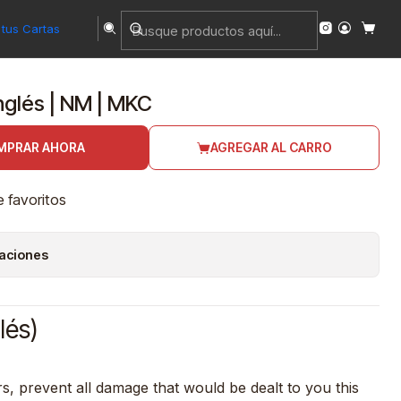
tus Cartas
Inglés | NM | MKC
MPRAR AHORA
AGREGAR AL CARRO
e favoritos
caciones
lés)
s, prevent all damage that would be dealt to you this