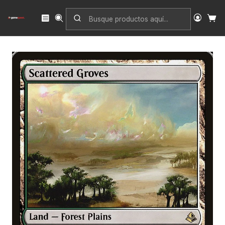
Inicio
Singles
Magic: The Gathering
Edición
Amonkhet
Scattered Groves | Inglés | NM | AKH