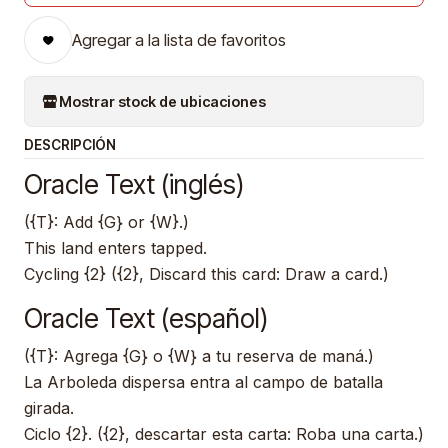
Agregar a la lista de favoritos
Mostrar stock de ubicaciones
DESCRIPCIÓN
Oracle Text (inglés)
({T}: Add {G} or {W}.)
This land enters tapped.
Cycling {2} ({2}, Discard this card: Draw a card.)
Oracle Text (español)
({T}: Agrega {G} o {W} a tu reserva de maná.)
La Arboleda dispersa entra al campo de batalla
girada.
Ciclo {2}. ({2}, descartar esta carta: Roba una carta.)