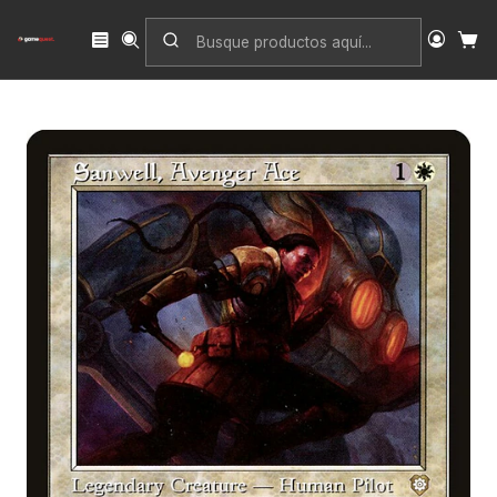
Inicio
Singles
Magic: The Gathering
Edición
The Brothers' War Commander
Sanwell, Avenger Ace (Retro Frame) | Inglés | NM | BRC