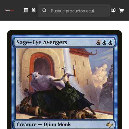
Inicio
Singles
Magic: The Gathering
Edición
Fate Reforged
Sage-Eye Avengers | Inglés | EX | FRF