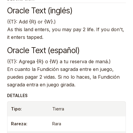
Oracle Text (inglés)
({T}: Add {R} or {W}.)
As this land enters, you may pay 2 life. If you don't,
it enters tapped.
Oracle Text (español)
({T}: Agrega {R} o {W} a tu reserva de maná.)
En cuanto la Fundición sagrada entre en juego,
puedes pagar 2 vidas. Si no lo haces, la Fundición
sagrada entra en juego girada.
DETALLES
Tipo:
Tierra
Rareza:
Rara