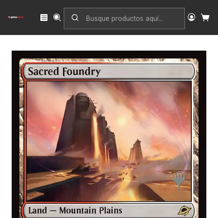
Inicio
Singles
Magic: The Gathering
Edición
Edge of Eternities
Sacred Foundry | Español | NM | PEOE