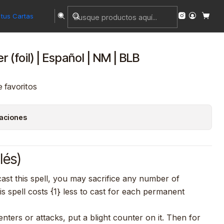
tus Cartas
(foil) | Español | NM | BLB
e favoritos
caciones
lés)
cast this spell, you may sacrifice any number of
 spell costs {1} less to cast for each permanent
nters or attacks, put a blight counter on it. Then for