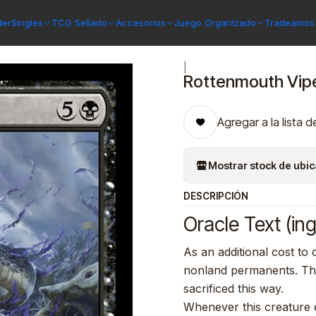
Rottenmouth Viper (foil) | Español | NM | BLB
der
Singles
TCG Sellado
Accesorios
Juego Organizado
Tradeamos 
|
Rottenmouth Viper 
Agregar a la lista d
Mostrar stock de ubi
DESCRIPCIÓN
Oracle Text (ing
As an additional cost to 
nonland permanents. This
sacrificed this way.
Whenever this creature e