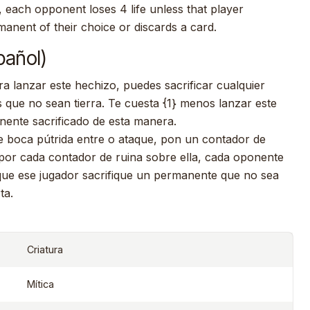
, each opponent loses 4 life unless that player
manent of their choice or discards a card.
pañol)
a lanzar este hechizo, puedes sacrificar cualquier
 que no sean tierra. Te cuesta {1} menos lanzar este
ente sacrificado de esta manera.
e boca pútrida entre o ataque, pon un contador de
 por cada contador de ruina sobre ella, cada oponente
que ese jugador sacrifique un permanente que no sea
ta.
Criatura
Mítica