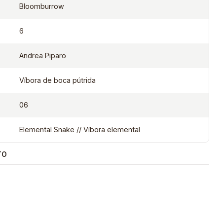
Bloomburrow
6
Andrea Piparo
Víbora de boca pútrida
06
Elemental Snake // Víbora elemental
TO