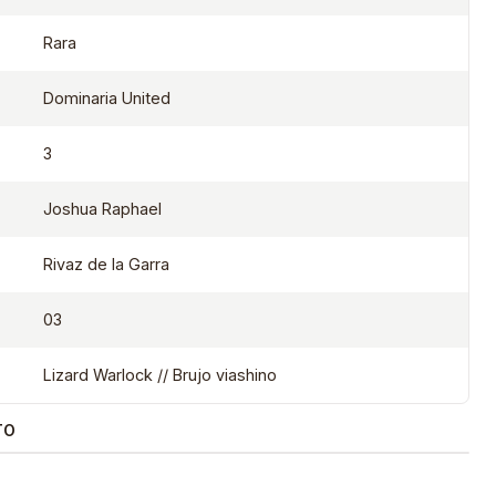
Rara
Dominaria United
3
Joshua Raphael
Rivaz de la Garra
03
Lizard Warlock // Brujo viashino
TO