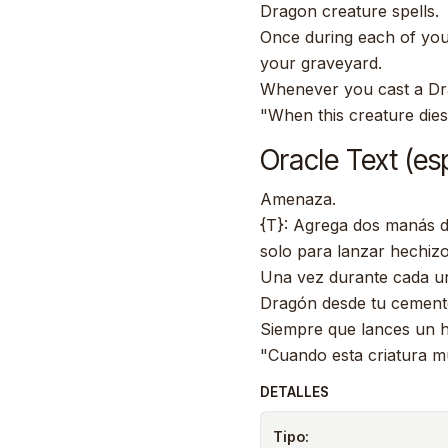
Dragon creature spells.
Once during each of you
your graveyard.
Whenever you cast a Dra
"When this creature dies, 
Oracle Text (es
Amenaza.
{T}: Agrega dos manás d
solo para lanzar hechizo
Una vez durante cada un
Dragón desde tu cemente
Siempre que lances un h
"Cuando esta criatura mue
DETALLES
Tipo: