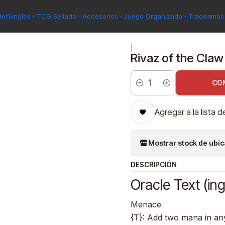
d
Rivaz of the Claw | Español | NM | DMU
der
Singles
TCG Sellado
Accesorios
Juego Organizado
Tradeamos 
|
Rivaz of the Claw
CO
Cantidad
Agregar a la lista d
Mostrar stock de ubi
DESCRIPCIÓN
Oracle Text (ing
Menace
{T}: Add two mana in an