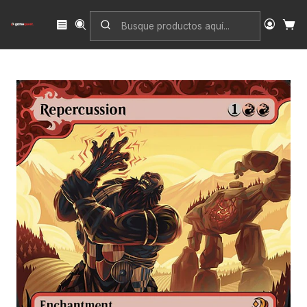
Inicio
Singles
Magic: The Gathering
Edición
Wilds of Eldraine: Enchanting Tales
Repercussion (Showcase) | Inglés | NM | WOT