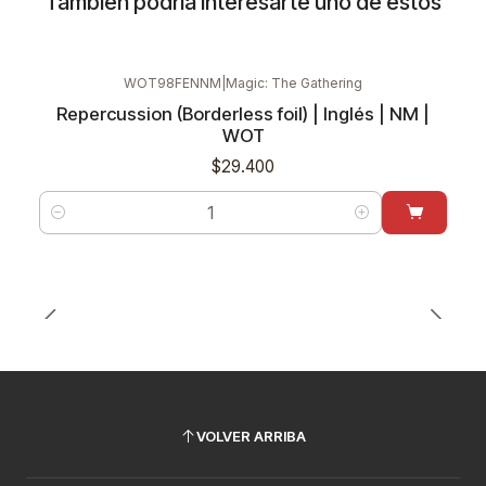
También podría interesarte uno de estos
WOT98FENNM
|
Magic: The Gathering
Repercussion (Borderless foil) | Inglés | NM |
WOT
$29.400
Cantidad
VOLVER ARRIBA