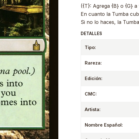
({T}: Agrega {B} o {G} a
En cuanto la Tumba cubie
Si no lo haces, la Tumba
DETALLES
Tipo:
Rareza:
Edición:
CMC:
Artista:
Nombre Español: