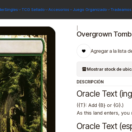
 Guilds
Overgrown Tomb | Inglés | NM | RAV
der
Singles
TCG Sellado
Accesorios
Juego Organizado
Tradeamos 
|
Overgrown Tomb |
Agregar a la lista d
Mostrar stock de ubi
DESCRIPCIÓN
Oracle Text (ing
({T}: Add {B} or {G}.)
As this land enters, you 
Oracle Text (es