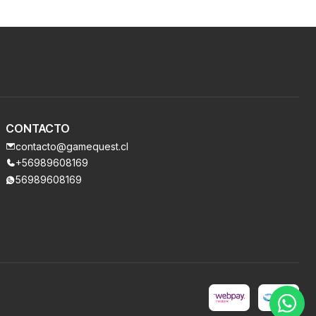
CONTACTO
contacto@gamequest.cl
+56989608169
56989608169