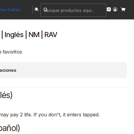
tus Cartas
 Inglés | NM | RAV
e favoritos
caciones
lés)
may pay 2 life. If you don't, it enters tapped.
pañol)