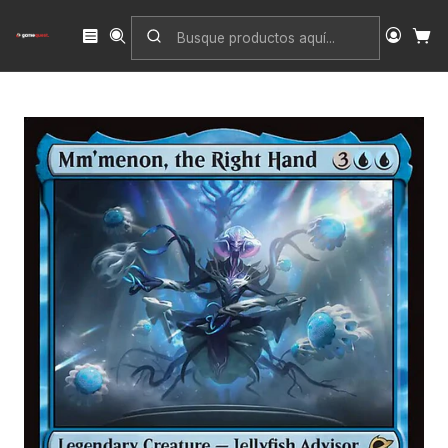
Inicio
Singles
Magic: The Gathering
Edición
Edge of Eternities
Mm'menon, the Right Hand (foil) | Inglés | NM | EOE