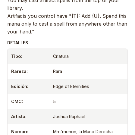
You may cast artifact spells from the top of your
library.
Artifacts you control have "{T}: Add {U}. Spend this
mana only to cast a spell from anywhere other than
your hand."
DETALLES
Tipo:
Criatura
Rareza:
Rara
Edición:
Edge of Eternities
CMC:
5
Artista:
Joshua Raphael
Nombre
Mm'menon, la Mano Derecha