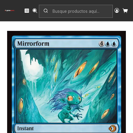
Inicio
Singles
Magic: The Gathering
Edición
Lorwyn Eclipsed
Mirrorform | Español | NM | ECL