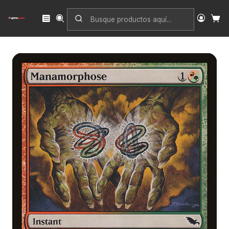
Inicio
Singles
Magic: The Gathering
Edición
Shadowmoor
Manamorphose | Español | EX | SHM