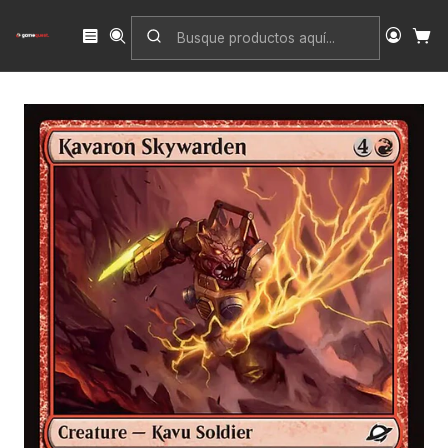
Inicio
Singles
Magic: The Gathering
Edición
Edge of Eternities
Kavaron Skywarden | Inglés | NM | EOE