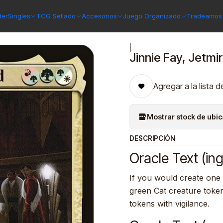
 Capenna
Jinnie Fay, Jetmir's Second | Inglés | EX | SNC
der
Singles
TCG Sellado
Accesorios
Juego Organizado
Tradeamos 
|
Jinnie Fay, Jetmir
Agregar a la lista d
Mostrar stock de ubi
DESCRIPCIÓN
Oracle Text (ing
If you would create one
green Cat creature toke
tokens with vigilance.