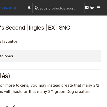
tus Cartas
's Second | Inglés | EX | SNC
e favoritos
caciones
lés)
 or more tokens, you may instead create that many 2/2
ns with haste or that many 3/1 green Dog creature