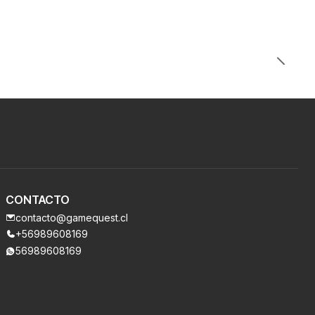
CONTACTO
contacto@gamequest.cl
+56989608169
56989608169