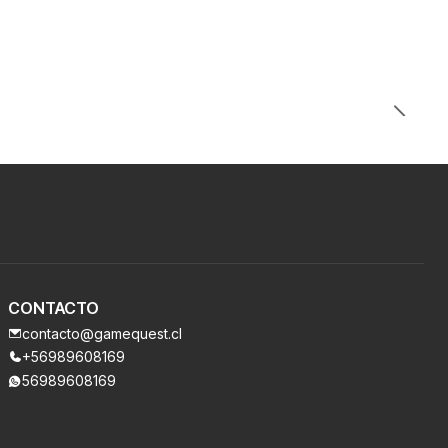
CONTACTO
contacto@gamequest.cl
+56989608169
56989608169