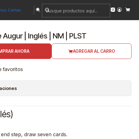
tus Cartas
 Augur | Inglés | NM | PLST
MPRAR AHORA
AGREGAR AL CARRO
e favoritos
caciones
lés)
 end step, draw seven cards.