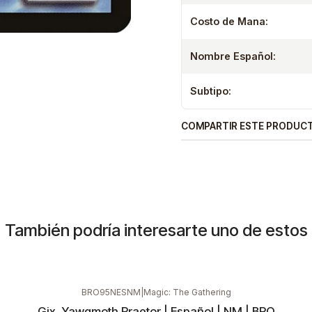
Costo de Mana:
Nombre Español:
Subtipo:
COMPARTIR ESTE PRODUC
También podría interesarte uno de estos
BRO95NESNM
|
Magic: The Gathering
Gix, Yawgmoth Praetor | Español | NM | BRO