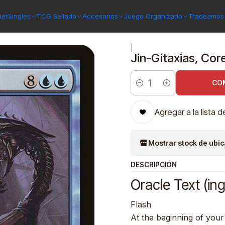
itaxias, Core Augur | Inglés | NM | PLST
der
Singles
TCG Sellado
Accesorios
Juego Organizado
Tradeamos 
|
Jin-Gitaxias, Core
CO
Cantidad
Agregar a la lista d
Mostrar stock de ubi
DESCRIPCIÓN
Oracle Text (ing
Flash
At the beginning of your