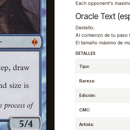
Each opponent's maximu
Oracle Text (es
Destello.
Al comienzo de tu paso fi
El tamaño máximo de ma
DETALLES
Tipo:
Rareza:
Edición:
CMC:
Artista: