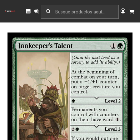
Inicio
Singles
Magic: The Gathering
Edición
Bloomburrow
Innkeeper's Talent | Inglés | NM | BLB