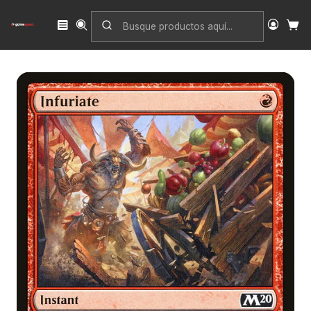
Inicio
Singles
Magic: The Gathering
Edición
Core Set 2020
Infuriate | Español | EX | M20