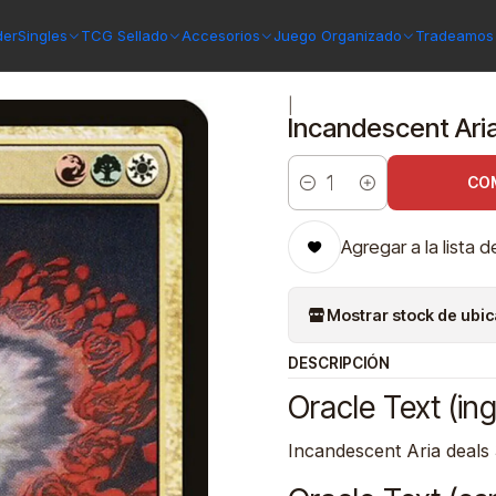
 Capenna
Incandescent Aria | Inglés | NM | SNC
der
Singles
TCG Sellado
Accesorios
Juego Organizado
Tradeamos 
|
Incandescent Aria
CO
Cantidad
Agregar a la lista d
Mostrar stock de ubi
DESCRIPCIÓN
Oracle Text (ing
Incandescent Aria deals