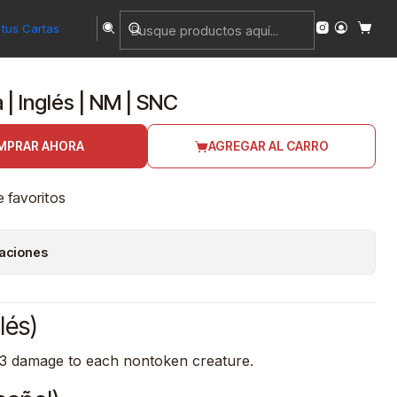
tus Cartas
 | Inglés | NM | SNC
MPRAR AHORA
AGREGAR AL CARRO
e favoritos
caciones
lés)
 3 damage to each nontoken creature.